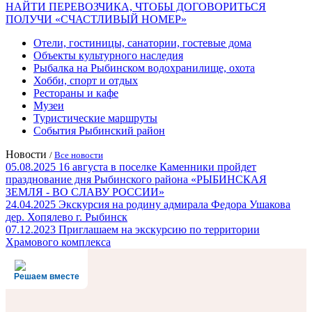
НАЙТИ ПЕРЕВОЗЧИКА, ЧТОБЫ ДОГОВОРИТЬСЯ
ПОЛУЧИ «СЧАСТЛИВЫЙ НОМЕР»
Отели, гостиницы, санатории, гостевые дома
Объекты культурного наследия
Рыбалка на Рыбинском водохранилище, охота
Хобби, спорт и отдых
Рестораны и кафе
Музеи
Туристические маршруты
События Рыбинский район
Новости
/
Все новости
05.08.2025
16 августа в поселке Каменники пройдет
празднование дня Рыбинского района «РЫБИНСКАЯ
ЗЕМЛЯ - ВО СЛАВУ РОССИИ»
24.04.2025
Экскурсия на родину адмирала Федора Ушакова
дер. Хопялево г. Рыбинск
07.12.2023
Приглашаем на экскурсию по территории
Храмового комплекса
Решаем вместе