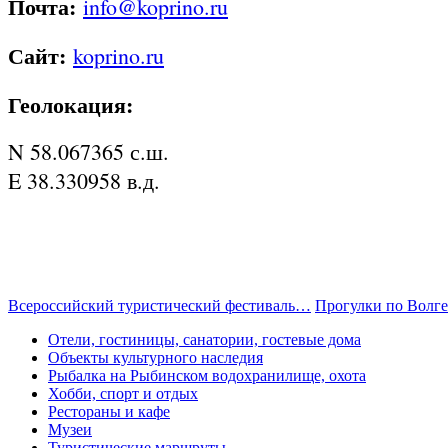
Почта:
info@koprino.ru
Сайт:
koprino.ru
Геолокация:
N 58.067365 с.ш.
E 38.330958 в.д.
Всероссийский туристический фестиваль…
Прогулки по Волге
Отели, гостиницы, санатории, гостевые дома
Объекты культурного наследия
Рыбалка на Рыбинском водохранилище, охота
Хобби, спорт и отдых
Рестораны и кафе
Музеи
Туристические маршруты