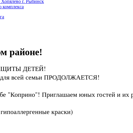
 Хопялево г. Рыбинск
о комплекса
га
м районе!
 ЗАЩИТЫ ДЕТЕЙ!
а для всей семьи ПРОДОЛЖАЕТСЯ!
убе "Коприно"!
Приглашаем юных гостей и их р
 гипоаллергенные краски)