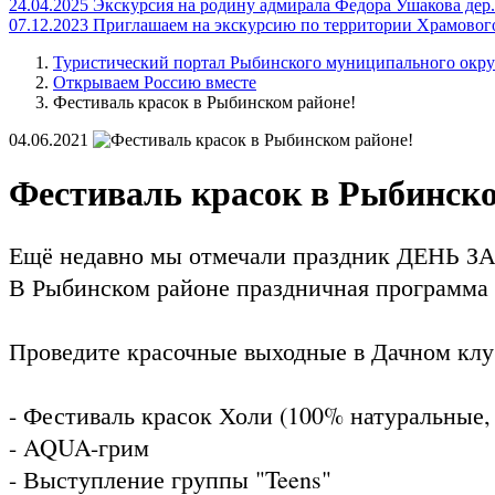
24.04.2025
Экскурсия на родину адмирала Федора Ушакова дер.
07.12.2023
Приглашаем на экскурсию по территории Храмовог
Туристический портал Рыбинского муниципального окру
Открываем Россию вместе
Фестиваль красок в Рыбинском районе!
04.06.2021
Фестиваль красок в Рыбинско
Ещё недавно мы отмечали праздник ДЕНЬ
В Рыбинском районе праздничная программ
Проведите красочные выходные в Дачном кл
- Фестиваль красок Холи (100% натуральные,
- AQUA-грим
- Выступление группы "Teens"