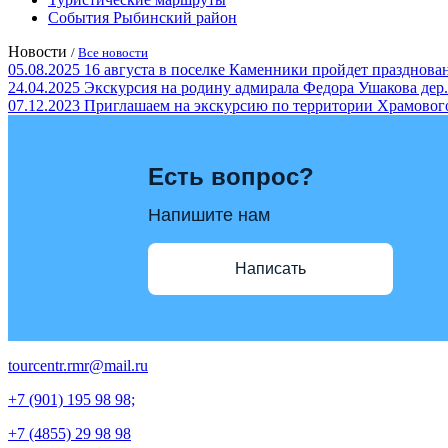
События Рыбинский район
Новости
/
Все новости
05.08.2025
16 августа в поселке Каменники пройдет празд
24.04.2025
Экскурсия на родину адмирала Федора Ушакова дер.
07.12.2023
Приглашаем на экскурсию по территории Храмовог
Есть вопрос?
Напишите нам
Написать
tourcentr.rmr@mail.ru
+7 (901) 195 98 98;
+7 (4855) 29 98 98