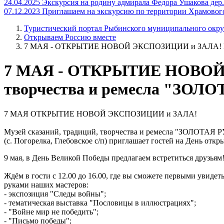
24.04.2025
Экскурсия на родину адмирала Федора Ушакова дер.
07.12.2023
Приглашаем на экскурсию по территории Храмовог
Туристический портал Рыбинского муниципального окру
Открываем Россию вместе
7 МАЯ - ОТКРЫТИЕ НОВОЙ ЭКСПОЗИЦИИ и ЗАЛА! Музе
7 МАЯ - ОТКРЫТИЕ НОВОЙ Э
творчества и ремесла "ЗО
7 МАЯ ОТКРЫТИЕ НОВОЙ ЭКСПОЗИЦИИ и ЗАЛА!
Музей сказаний, традиций, творчества и ремесла "ЗОЛОТА
(с. Погорелка, Глебовское с/п) приглашает гостей на День откр
9 мая, в День Великой Победы предлагаем встретиться друзьям
Ждём в гости с 12.00 до 16.00, где вы сможете первыми увиде
руками наших мастеров:
- экспозиция "Следы войны";
- тематическая выставка "Пословицы в иллюстрациях";
- "Войне мир не победить";
- "Письмо победы";