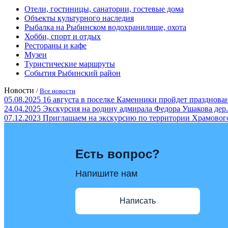
Отели, гостиницы, санатории, гостевые дома
Объекты культурного наследия
Рыбалка на Рыбинском водохранилище, охота
Хобби, спорт и отдых
Рестораны и кафе
Музеи
Туристические маршруты
События Рыбинский район
Новости
/
Все новости
05.08.2025
16 августа в поселке Каменники пройдет празд
24.04.2025
Экскурсия на родину адмирала Федора Ушакова дер.
07.12.2023
Приглашаем на экскурсию по территории Храмовог
Есть вопрос?
Напишите нам
Написать