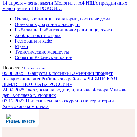
14 апреля – день памяти Мологи,…
АФИША праздничных
мероприятий ШИРОКОЙ…
Отели, гостиницы, санатории, гостевые дома
Объекты культурного наследия
Рыбалка на Рыбинском водохранилище, охота
Хобби, спорт и отдых
Рестораны и кафе
Музеи
Туристические маршруты
События Рыбинский район
Новости
/
Все новости
05.08.2025
16 августа в поселке Каменники пройдет
празднование дня Рыбинского района «РЫБИНСКАЯ
ЗЕМЛЯ - ВО СЛАВУ РОССИИ»
24.04.2025
Экскурсия на родину адмирала Федора Ушакова
дер. Хопялево г. Рыбинск
07.12.2023
Приглашаем на экскурсию по территории
Храмового комплекса
Решаем вместе