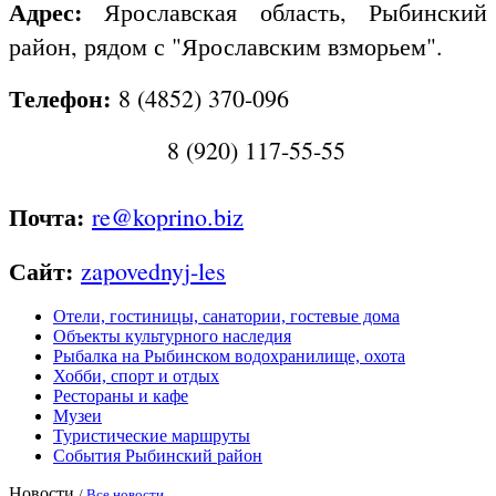
Адрес:
Ярославская область, Рыбинский
район, рядом с "Ярославским взморьем".
Телефон:
8 (4852) 370-096
8 (920) 117-55-55
Почта:
re@koprino.biz
Сайт:
zapovednyj-les
Отели, гостиницы, санатории, гостевые дома
Объекты культурного наследия
Рыбалка на Рыбинском водохранилище, охота
Хобби, спорт и отдых
Рестораны и кафе
Музеи
Туристические маршруты
События Рыбинский район
Новости
/
Все новости