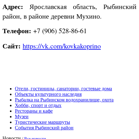
Адрес:
Ярославская область, Рыбинский
район, в районе деревни Мухино.
Телефон:
+7 (906) 528-86-61
Сайт:
https://vk.com/kovkakoprino
Отели, гостиницы, санатории, гостевые дома
Объекты культурного наследия
Рыбалка на Рыбинском водохранилище, охота
Хобби, спорт и отдых
Рестораны и кафе
Музеи
Туристические маршруты
События Рыбинский район
Новости
/
Все новости