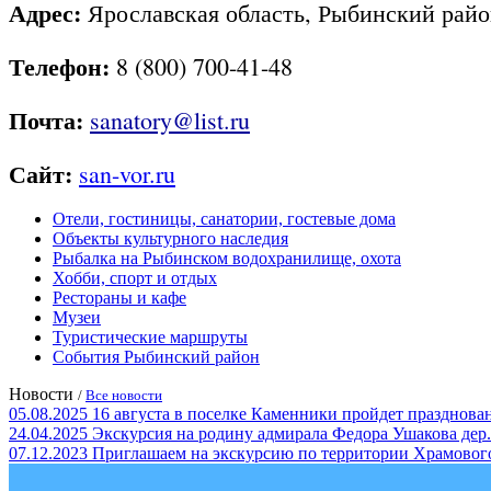
Адрес:
Ярославская область, Рыбинский район
Телефон:
8 (800) 700-41-48
Почта:
sanatory@list.ru
Сайт:
san-vor.ru
Отели, гостиницы, санатории, гостевые дома
Объекты культурного наследия
Рыбалка на Рыбинском водохранилище, охота
Хобби, спорт и отдых
Рестораны и кафе
Музеи
Туристические маршруты
События Рыбинский район
Новости
/
Все новости
05.08.2025
16 августа в поселке Каменники пройдет празд
24.04.2025
Экскурсия на родину адмирала Федора Ушакова дер.
07.12.2023
Приглашаем на экскурсию по территории Храмовог