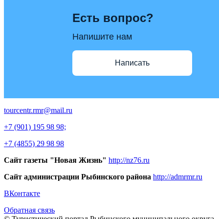
Есть вопрос?
Напишите нам
Написать
tourcentr.rmr@mail.ru
+7 (901) 195 98 98;
+7 (4855) 29 98 98
Сайт газеты "Новая Жизнь"
http://nz76.ru
Сайт администрации Рыбинского района
http://admrmr.ru
ВКонтакте
Обратная связь
© Туристический портал Рыбинского муниципального округа -